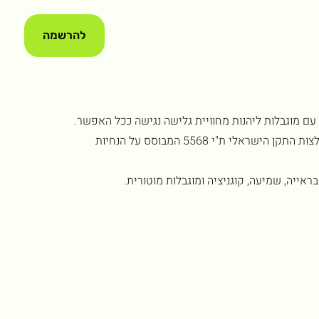
להרשמה
 עם מוגבלות ליהנות מחוויית גלישה נגישה ככל האפשר.
אתר זה הונגש בהתאם להוראות תקנות שוויון זכויות לאנשים עם מוגבלות (התאמות נגישות לשירות), תשע"ג–2013, ובהתאם להמלצות התקן הישראלי ת"י 5568 המבוסס על הנחיות
ראייה, שמיעה, קוגניציה ומוגבלות מוטורית.